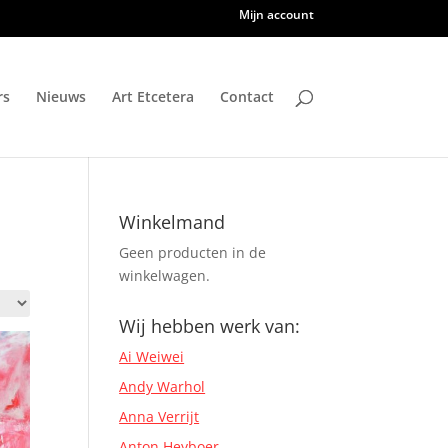
Mijn account
rs
Nieuws
Art Etcetera
Contact
Winkelmand
Geen producten in de
winkelwagen.
Wij hebben werk van:
Ai Weiwei
Andy Warhol
Anna Verrijt
Anton Heyboer