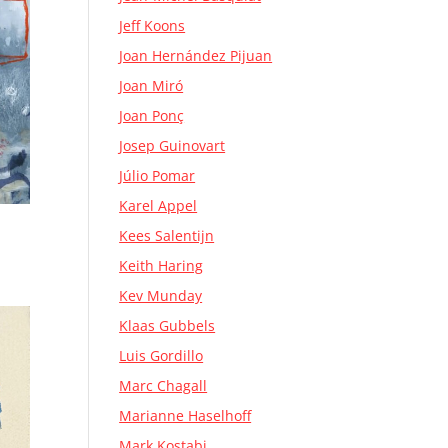
Jeff Koons
Joan Hernández Pijuan
Joan Miró
Joan Ponç
Josep Guinovart
Júlio Pomar
Karel Appel
Kees Salentijn
Keith Haring
Kev Munday
Klaas Gubbels
Luis Gordillo
Marc Chagall
Marianne Haselhoff
Mark Kostabi