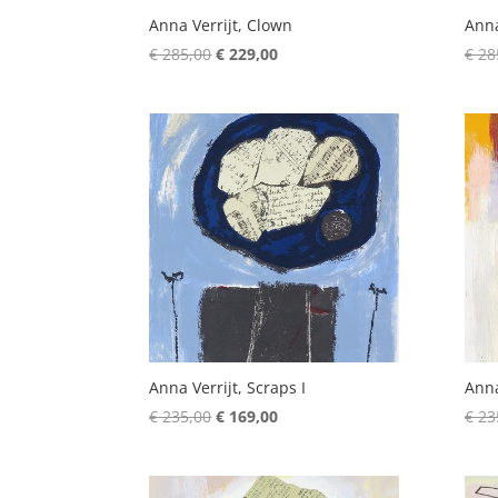
Anna Verrijt, Clown
Anna
Oorspronkelijke
Huidige
€
285,00
€
229,00
€
28
prijs
prijs
was:
is:
€ 285,00.
€ 229,00.
Anna Verrijt, Scraps I
Anna
Oorspronkelijke
Huidige
€
235,00
€
169,00
€
23
prijs
prijs
was:
is:
€ 235,00.
€ 169,00.