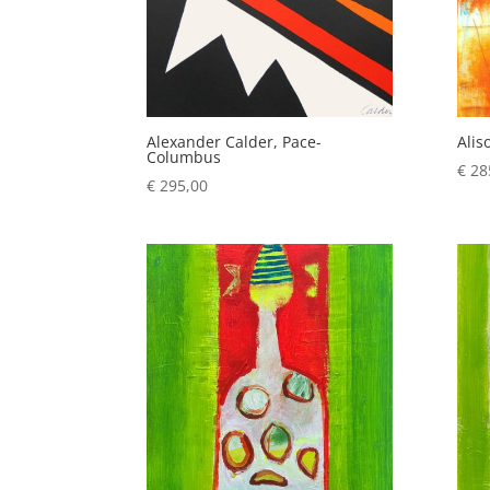
Alexander Calder, Pace-
Alis
Columbus
€
28
€
295,00