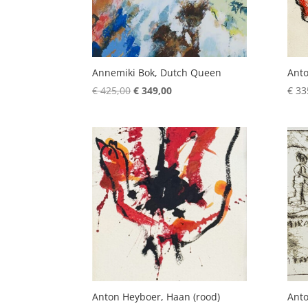
Annemiki Bok, Dutch Queen
Anto
Oorspronkelijke
Huidige
€
425,00
€
349,00
€
33
prijs
prijs
was:
is:
€ 425,00.
€ 349,00.
Anton Heyboer, Haan (rood)
Anto