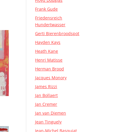
Floyd Douglas
Frank Gude
Friedensreich
Hundertwasser
Gerti Bierenbroodspot
Hayden Kays
Heath Kane
Henri Matisse
Herman Brood
Jacques Monory
James Rizzi
Jan Bollaert
Jan Cremer
Jan van Diemen
Jean Tinguely
Jean-Michel Basquiat