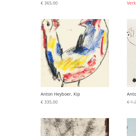
€
365,00
Verk
Anton Heyboer, Kip
Anto
€
335,00
€
1.