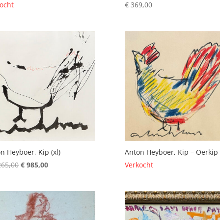
ocht
€
369,00
n Heyboer, Kip (xl)
Anton Heyboer, Kip – Oerkip
Oorspronkelijke
Huidige
265,00
€
985,00
Verkocht
prijs
prijs
was:
is:
€ 1.265,00.
€ 985,00.