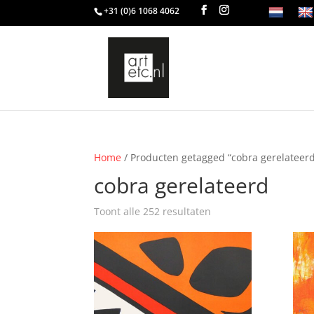
+31 (0)6 1068 4062
Home
/ Producten getagged “cobra gerelateer
cobra gerelateerd
Toont alle 252 resultaten