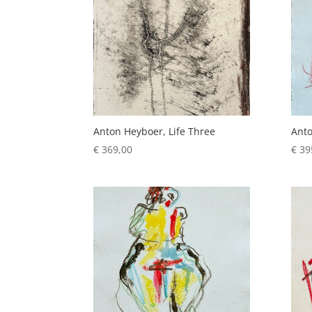
Anton Heyboer, Life Three
Ant
€
369,00
€
39