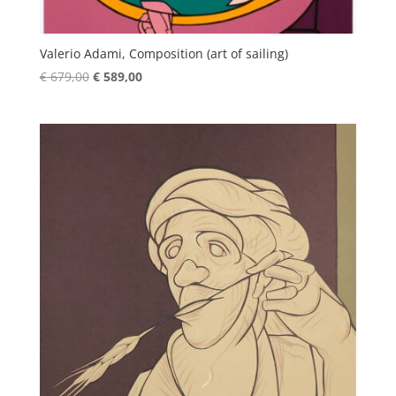
Valerio Adami, Composition (art of sailing)
Oorspronkelijke
Huidige
€
679,00
€
589,00
prijs
prijs
was:
is:
€ 679,00.
€ 589,00.