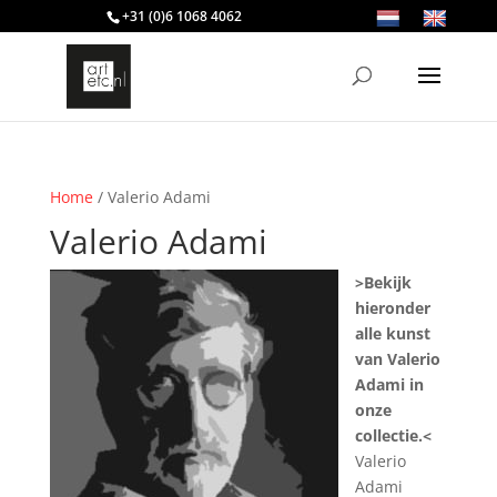
+31 (0)6 1068 4062
Home
/ Valerio Adami
Valerio Adami
>Bekijk
hieronder
alle kunst
van Valerio
Adami in
onze
collectie.<
Valerio
Adami