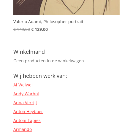
Valerio Adami, Philosopher portrait
Oorspronkelijke
Huidige
€
149,00
€
129,00
prijs
prijs
was:
is:
€ 149,00.
€ 129,00.
Winkelmand
Geen producten in de winkelwagen.
Wij hebben werk van:
Ai Weiwei
Andy Warhol
Anna Verrijt
Anton Heyboer
Antoni Tàpies
Armando