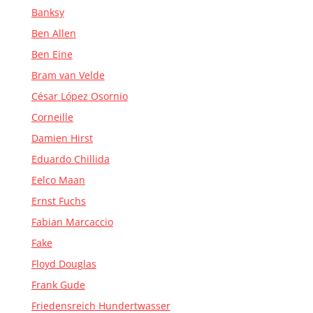
Banksy
Ben Allen
Ben Eine
Bram van Velde
César López Osornio
Corneille
Damien Hirst
Eduardo Chillida
Eelco Maan
Ernst Fuchs
Fabian Marcaccio
Fake
Floyd Douglas
Frank Gude
Friedensreich Hundertwasser