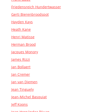
Friedensreich Hundertwasser
Gerti Bierenbroodspot
Hayden Kays
Heath Kane
Henri Matisse
Herman Brood
Jacques Monory
James Rizzi
Jan Bollaert
Jan Cremer
Jan van Diemen
Jean Tinguely
Jean-Michel Basquiat
Jeff Koons
Joan Hernández Pijuan