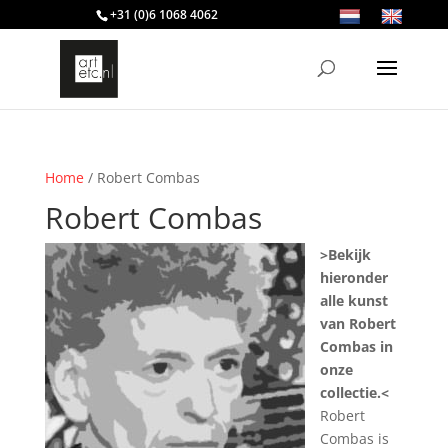
+31 (0)6 1068 4062
Home
/ Robert Combas
Robert Combas
>Bekijk
hieronder
alle kunst
van Robert
Combas in
onze
collectie.<
Robert
Combas is