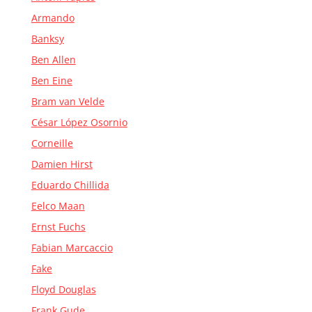
Armando
Banksy
Ben Allen
Ben Eine
Bram van Velde
César López Osornio
Corneille
Damien Hirst
Eduardo Chillida
Eelco Maan
Ernst Fuchs
Fabian Marcaccio
Fake
Floyd Douglas
Frank Gude