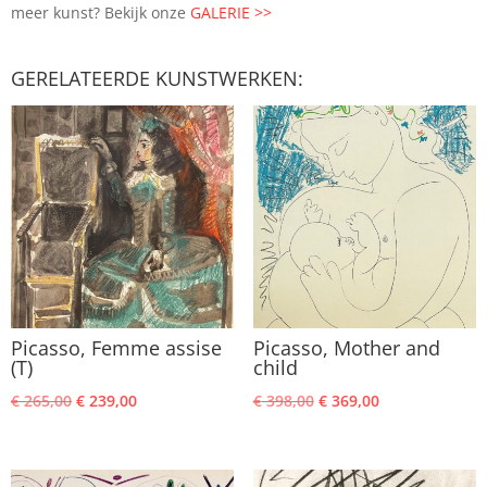
meer kunst? Bekijk onze
GALERIE >>
GERELATEERDE KUNSTWERKEN:
Picasso, Femme assise
Picasso, Mother and
(T)
child
Oorspronkelijke
Huidige
Oorspronkelijke
Huidige
€
265,00
€
239,00
€
398,00
€
369,00
prijs
prijs
prijs
prijs
was:
is:
was:
is:
€ 265,00.
€ 239,00.
€ 398,00.
€ 369,00.