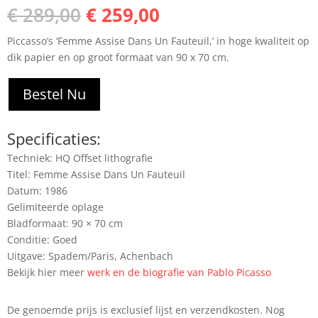
Oorspronkelijke
Huidige
€
289,00
€
259,00
prijs
prijs
Piccasso’s ‘Femme Assise Dans Un Fauteuil,’ in hoge kwaliteit op
was:
is:
dik papier en op groot formaat van 90 x 70 cm.
€ 289,00.
€ 259,00.
Bestel Nu
Specificaties:
Techniek: HQ Offset lithografie
Titel: Femme Assise Dans Un Fauteuil
Datum: 1986
Gelimiteerde oplage
Bladformaat: 90 × 70 cm
Conditie: Goed
Uitgave: Spadem/Paris, Achenbach
Bekijk hier meer
werk en de biografie van Pablo Picasso
De genoemde prijs is exclusief lijst en verzendkosten. Nog