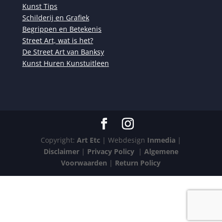
Kunst Tips
Schilderij en Grafiek
Begrippen en Betekenis
Street Art, wat is het?
De Street Art van Banksy
Kunst Huren Kunstuitleen
Copyright:
Art Etc
| Webdesign
Inmedia
|
Disclaimer
|
Privacy Policy
|
Algemene
Voorwaarden
|
Return Policy