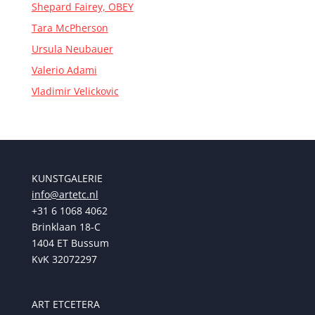
Shepard Fairey, OBEY
Tara McPherson
Ursula Neubauer
Valerio Adami
Vladimir Velickovic
KUNSTGALERIE
info@artetc.nl
+31 6 1068 4062
Brinklaan 18-C
1404 ET Bussum
KvK 32072297
ART ETCETERA