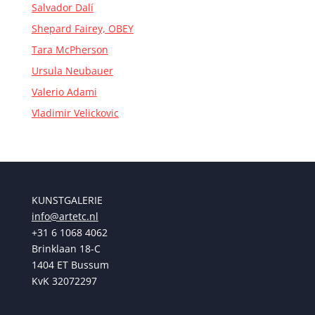
Salvador Dalí
Shepard Fairey, OBEY
Tara McPherson
Ursula Neubauer
Valerio Adami
Vladimir Velickovic
KUNSTGALERIE
info@artetc.nl
+31 6 1068 4062
Brinklaan 18-C
1404 ET Bussum
KvK 32072297