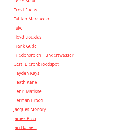
Eelco Maan
Ernst Fuchs
Fabian Marcaccio
Fake
Floyd Douglas
Frank Gude
Friedensreich Hundertwasser
Gerti Bierenbroodspot
Hayden Kays
Heath Kane
Henri Matisse
Herman Brood
Jacques Monory
James Rizzi
Jan Bollaert