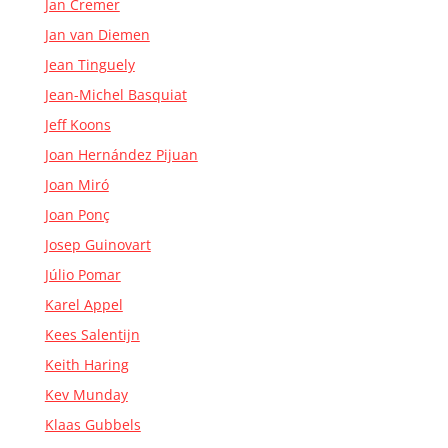
Jan Cremer
Jan van Diemen
Jean Tinguely
Jean-Michel Basquiat
Jeff Koons
Joan Hernández Pijuan
Joan Miró
Joan Ponç
Josep Guinovart
Júlio Pomar
Karel Appel
Kees Salentijn
Keith Haring
Kev Munday
Klaas Gubbels