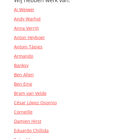
Wij hebben werk van:
Ai Weiwei
Andy Warhol
Anna Verrijt
Anton Heyboer
Antoni Tàpies
Armando
Banksy
Ben Allen
Ben Eine
Bram van Velde
César López Osornio
Corneille
Damien Hirst
Eduardo Chillida