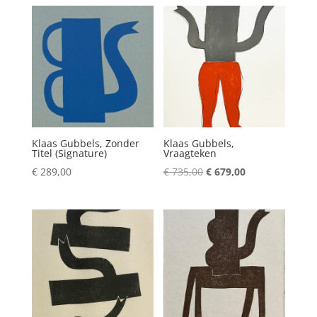
Klaas Gubbels, Zonder
Klaas Gubbels,
Titel (Signature)
Vraagteken
Oorspronkelijke
Huidige
€
289,00
€
735,00
€
679,00
prijs
prijs
was:
is:
€ 735,00.
€ 679,00.