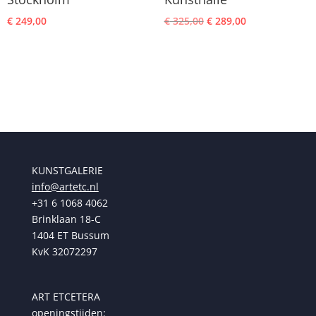
Oorspronkelijke
Huidige
€
249,00
€
325,00
€
289,00
prijs
prijs
was:
is:
€ 325,00.
€ 289,00.
KUNSTGALERIE
info@artetc.nl
+31 6 1068 4062
Brinklaan 18-C
1404 ET Bussum
KvK 32072297
ART ETCETERA
openingstijden: