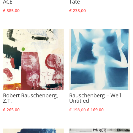
ACE
Tate
€
585,00
€
235,00
Robert Rauschenberg,
Rauschenberg – Weil,
Z.T.
Untitled
Oorspronkelijke
Huidige
€
265,00
€
198,00
€
169,00
prijs
prijs
was:
is:
€ 198,00.
€ 169,00.