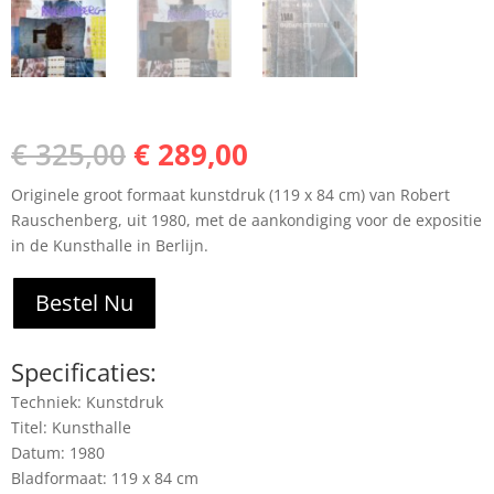
Oorspronkelijke
Huidige
€
325,00
€
289,00
prijs
prijs
Originele groot formaat kunstdruk (119 x 84 cm) van Robert
was:
is:
Rauschenberg, uit 1980, met de aankondiging voor de expositie
€ 325,00.
€ 289,00.
in de Kunsthalle in Berlijn.
Bestel Nu
Specificaties:
Techniek: Kunstdruk
Titel: Kunsthalle
Datum: 1980
Bladformaat: 119 x 84 cm