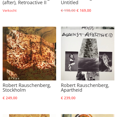
(after), Retroactive II
Untitled
Oorspronkelijke
Huidige
€
198,00
€
169,00
Verkocht
prijs
prijs
was:
is:
€ 198,00.
€ 169,00.
Robert Rauschenberg,
Robert Rauschenberg,
Stockholm
Apartheid
€
249,00
€
239,00