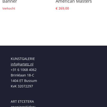
Banner
American Masters
€
269,00
Verkocht
KUNSTGALERIE
info@artetc.nl
+31 6 1068 4062
Brinklaan 18-C
1404 ET Bussum
KvK 32072297
ART ETCETERA
openingstijden: