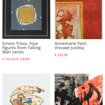
Ernest Trova, Four
Annemarie Petri,
figures from Falling
Vrouwe Justitia
Man series
€
225,00
Oorspronkelijke
Huidige
€
169,00
€
129,00
prijs
prijs
was:
is:
€ 169,00.
€ 129,00.