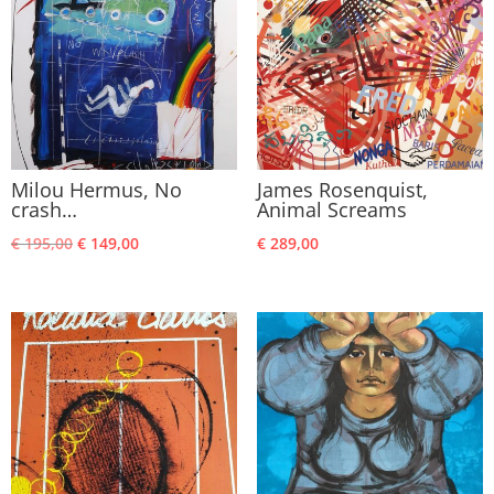
Milou Hermus, No
James Rosenquist,
crash…
Animal Screams
Oorspronkelijke
Huidige
€
195,00
€
149,00
€
289,00
prijs
prijs
was:
is:
€ 195,00.
€ 149,00.