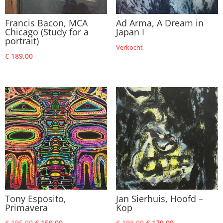
Francis Bacon, MCA
Ad Arma, A Dream in
Chicago (Study for a
Japan I
portrait)
Verkocht
€
189,00
Tony Esposito,
Jan Sierhuis, Hoofd –
Primavera
Kop
Oorspronkelijke
Huidige
Oorspronkelijke
Huidige
€
195,00
€
159,00
€
198,00
€
179,00