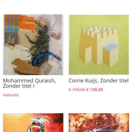
prijs
prijs
was:
is:
€ 169,00.
€ 139,00.
Mohammed Quraish,
Corrie Kuijs, Zonder titel
Zonder titel I
Oorspronkelijke
Huidige
€
198,00
€
149,00
Verkocht
prijs
prijs
was:
is:
€ 198,00.
€ 149,00.