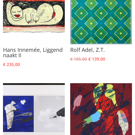
Hans Innemée, Liggend
Rolf Adel, Z.T.
naakt II
Oorspronkelijke
Huidige
€
185,00
€
139,00
€
235,00
prijs
prijs
was:
is:
€ 185,00.
€ 139,00.