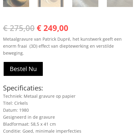
Oorspronkelijke
Huidige
€
275,00
€
249,00
prijs
prijs
Metaalgravure van Patrick Dupré, het kunstwerk geeft een
was:
is:
enorm fraai (3D) effect van dieptewerking en verstilde
€ 275,00.
€ 249,00.
beweging.
Bestel Nu
Specificaties:
Techniek: Metaal gravure op papier
Titel: Cirkels
Datum: 1980
Gesigneerd in de gravure
Bladformaat: 58,5 x 41 cm
Conditie: Goed, minimale imperfecties