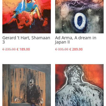
Gerard ’t Hart, Shamaan
Ad Arma, A dream in
3
Japan II
Oorspronkelijke
Huidige
Oorspronkelijke
Huidige
€
235,00
€
189,00
€
335,00
€
289,00
prijs
prijs
prijs
prijs
was:
is:
was:
is:
€ 235,00.
€ 189,00.
€ 335,00.
€ 289,00.