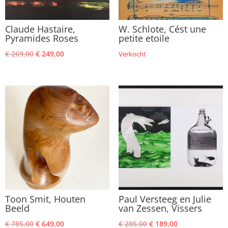
Claude Hastaire,
W. Schlote, Cést une
Pyramides Roses
petite etoile
Oorspronkelijke
Huidige
€
269,00
€
249,00
Verkocht
prijs
prijs
was:
is:
€ 269,00.
€ 249,00.
Toon Smit, Houten
Paul Versteeg en Julie
Beeld
van Zessen, Vissers
Oorspronkelijke
Huidige
Oorspronkelijke
Huidige
€
785,00
€
649,00
€
285,00
€
189,00