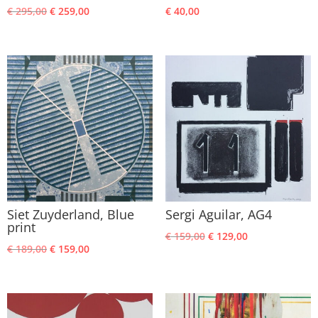
Oorspronkelijke
Huidige
€
295,00
€
259,00
€
40,00
prijs
prijs
was:
is:
€ 295,00.
€ 259,00.
Siet Zuyderland, Blue
Sergi Aguilar, AG4
print
Oorspronkelijke
Huidige
€
159,00
€
129,00
Oorspronkelijke
Huidige
€
189,00
€
159,00
prijs
prijs
prijs
prijs
was:
is:
was:
is:
€ 159,00.
€ 129,00.
€ 189,00.
€ 159,00.