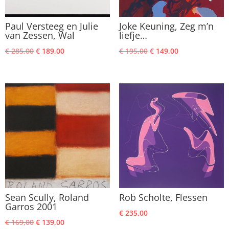
Paul Versteeg en Julie
Joke Keuning, Zeg m’n
van Zessen, Wal
liefje…
Oorspronkelijke
Huidige
Oorspronkelijke
Huidige
€
285,00
€
189,00
€
195,00
€
149,00
prijs
prijs
prijs
prijs
was:
is:
was:
is:
€ 285,00.
€ 189,00.
€ 195,00.
€ 149,00.
Sean Scully, Roland
Rob Scholte, Flessen
Garros 2001
€
235,00
Oorspronkelijke
Huidige
€
169,00
€
139,00