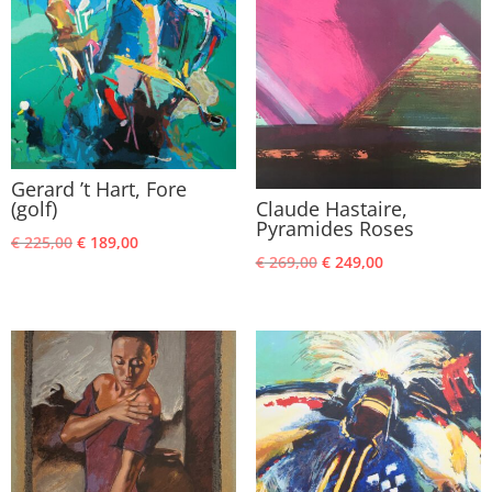
Gerard ’t Hart, Fore
(golf)
Claude Hastaire,
Pyramides Roses
Oorspronkelijke
Huidige
€
225,00
€
189,00
Oorspronkelijke
Huidige
€
269,00
€
249,00
prijs
prijs
prijs
prijs
was:
is:
was:
is:
€ 225,00.
€ 189,00.
€ 269,00.
€ 249,00.