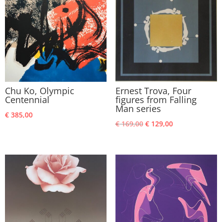
Chu Ko, Olympic
Ernest Trova, Four
Centennial
figures from Falling
Man series
€
385,00
Oorspronkelijke
Huidige
€
169,00
€
129,00
prijs
prijs
was:
is:
€ 169,00.
€ 129,00.