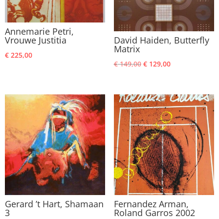
Annemarie Petri,
Vrouwe Justitia
David Haiden, Butterfly
Matrix
€
225,00
Oorspronkelijke
Huidige
€
149,00
€
129,00
prijs
prijs
was:
is:
€ 149,00.
€ 129,00.
Gerard ’t Hart, Shamaan
Fernandez Arman,
3
Roland Garros 2002