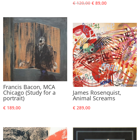
Oorspronkelijke
Huidige
€
120,00
€
89,00
prijs
prijs
prijs
prijs
was:
is:
was:
is:
€ 365,00.
€ 269,00.
€ 120,00.
€ 89,00.
Francis Bacon, MCA
Chicago (Study for a
James Rosenquist,
portrait)
Animal Screams
€
189,00
€
289,00