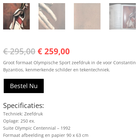
Oorspronkelijke
Huidige
€
295,00
€
259,00
prijs
prijs
Groot formaat Olympische Sport zeefdruk in de voor Constantin
was:
is:
Byzantios, kenmerkende schilder en tekentechniek.
€ 295,00.
€ 259,00.
Bestel Nu
Specificaties:
Techniek: Zeefdruk
Oplage: 250 ex.
Suite Olympic Centennial – 1992
Formaat afbeelding en papier 90 x 63 cm