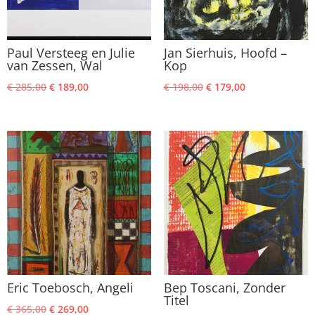
Paul Versteeg en Julie
Jan Sierhuis, Hoofd –
van Zessen, Wal
Kop
Oorspronkelijke
Huidige
Oorspronkelijke
Huidige
€
285,00
€
189,00
€
198,00
€
179,00
prijs
prijs
prijs
prijs
was:
is:
was:
is:
€ 285,00.
€ 189,00.
€ 198,00.
€ 179,00.
Eric Toebosch, Angeli
Bep Toscani, Zonder
Titel
Oorspronkelijke
Huidige
€
365,00
€
269,00