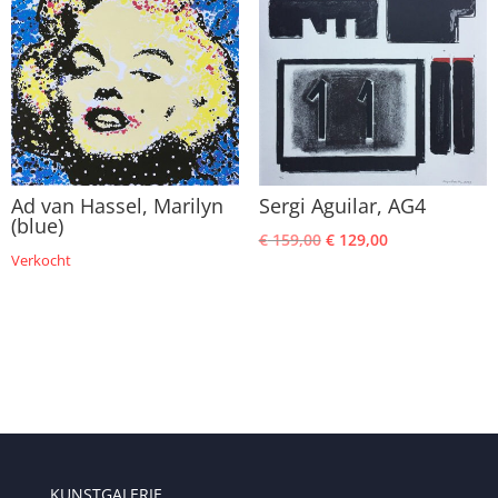
Ad van Hassel, Marilyn
Sergi Aguilar, AG4
(blue)
Oorspronkelijke
Huidige
€
159,00
€
129,00
Verkocht
prijs
prijs
was:
is:
€ 159,00.
€ 129,00.
KUNSTGALERIE