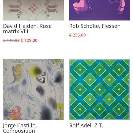
David Haiden, Rose
Rob Scholte, Flessen
matrix VIII
€
235,00
Oorspronkelijke
Huidige
€
149,00
€
129,00
prijs
prijs
was:
is:
€ 149,00.
€ 129,00.
Jorge Castillo,
Rolf Adel, Z.T.
Composition