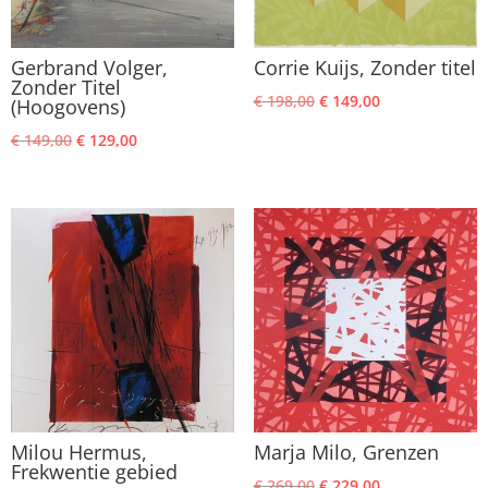
Gerbrand Volger,
Corrie Kuijs, Zonder titel
Zonder Titel
Oorspronkelijke
Huidige
€
198,00
€
149,00
(Hoogovens)
prijs
prijs
Oorspronkelijke
Huidige
€
149,00
€
129,00
was:
is:
prijs
prijs
€ 198,00.
€ 149,00.
was:
is:
€ 149,00.
€ 129,00.
Milou Hermus,
Marja Milo, Grenzen
Frekwentie gebied
Oorspronkelijke
Huidige
€
269,00
€
229,00