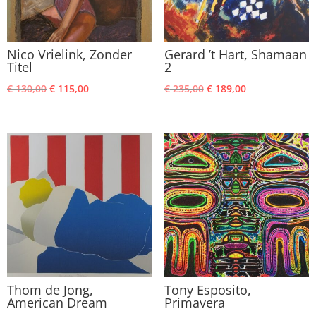
Nico Vrielink, Zonder
Gerard ’t Hart, Shamaan
Titel
2
Oorspronkelijke
Huidige
Oorspronkelijke
Huidige
€
130,00
€
115,00
€
235,00
€
189,00
prijs
prijs
prijs
prijs
was:
is:
was:
is:
€ 130,00.
€ 115,00.
€ 235,00.
€ 189,00.
Thom de Jong,
Tony Esposito,
American Dream
Primavera