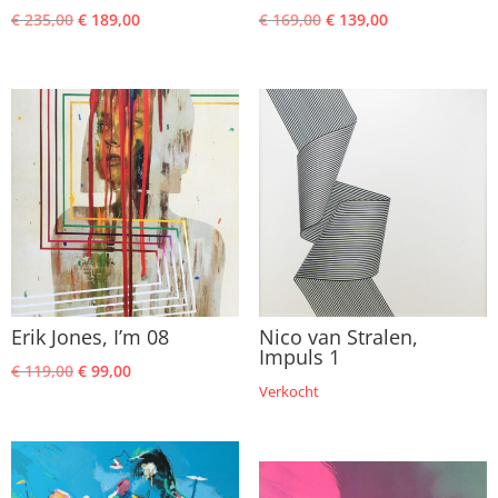
Oorspronkelijke
Huidige
Oorspronkelijke
Huidige
€
235,00
€
189,00
€
169,00
€
139,00
prijs
prijs
prijs
prijs
was:
is:
was:
is:
€ 235,00.
€ 189,00.
€ 169,00.
€ 139,00.
Erik Jones, I’m 08
Nico van Stralen,
Impuls 1
Oorspronkelijke
Huidige
€
119,00
€
99,00
Verkocht
prijs
prijs
was:
is:
€ 119,00.
€ 99,00.