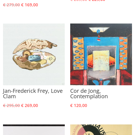
Oorspronkelijke
Huidige
€
279,00
€
169,00
prijs
prijs
prijs
prijs
was:
is:
was:
is:
€ 269,00.
€ 229,00.
€ 279,00.
€ 169,00.
Jan-Frederick Frey, Love
Cor de Jong,
Clam
Contemplation
Oorspronkelijke
Huidige
€
295,00
€
269,00
€
120,00
prijs
prijs
was:
is:
€ 295,00.
€ 269,00.