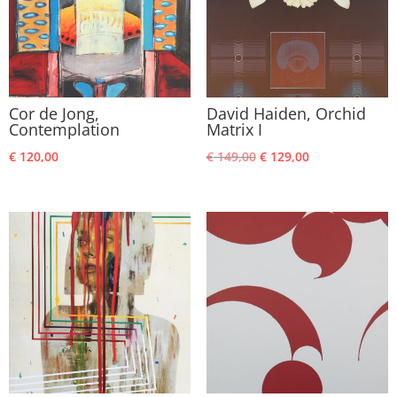
Cor de Jong,
David Haiden, Orchid
Contemplation
Matrix I
Oorspronkelijke
Huidige
€
120,00
€
149,00
€
129,00
prijs
prijs
was:
is:
€ 149,00.
€ 129,00.