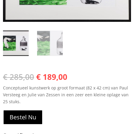
Oorspronkelijke
Huidige
€
285,00
€
189,00
prijs
prijs
Conceptueel kunstwerk op groot formaat (82 x 42 cm) van Paul
was:
is:
Versteeg en Julie van Zessen in een zeer een kleine oplage van
€ 285,00.
€ 189,00.
25 stuks.
Bestel Nu