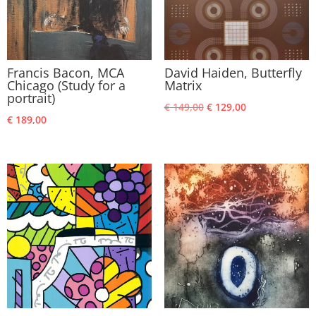
Francis Bacon, MCA
David Haiden, Butterfly
Chicago (Study for a
Matrix
portrait)
Oorspronkelijke
Huidige
€
149,00
€
129,00
€
189,00
prijs
prijs
was:
is:
€ 149,00.
€ 129,00.