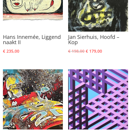
Hans Innemée, Liggend
Jan Sierhuis, Hoofd –
naakt II
Kop
Oorspronkelijke
Huidige
€
235,00
€
198,00
€
179,00
prijs
prijs
was:
is:
€ 198,00.
€ 179,00.