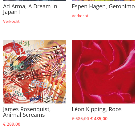
Ad Arma, A Dream in
Espen Hagen, Geronimo
Japan I
Verkocht
Verkocht
James Rosenquist,
Léon Kipping, Roos
Animal Screams
Oorspronkelijke
Huidige
€
585,00
€
485,00
€
289,00
prijs
prijs
was:
is: