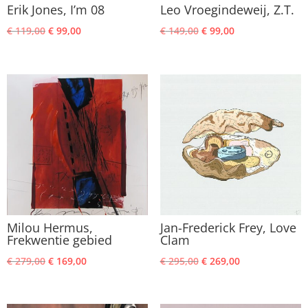
Erik Jones, I’m 08
Leo Vroegindeweij, Z.T.
Oorspronkelijke
Huidige
Oorspronkelijke
Huidige
€
119,00
€
99,00
€
149,00
€
99,00
prijs
prijs
prijs
prijs
was:
is:
was:
is:
€ 119,00.
€ 99,00.
€ 149,00.
€ 99,00.
Milou Hermus,
Jan-Frederick Frey, Love
Frekwentie gebied
Clam
Oorspronkelijke
Huidige
Oorspronkelijke
Huidige
€
279,00
€
169,00
€
295,00
€
269,00
prijs
prijs
prijs
prijs
was:
is:
was:
is: