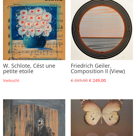
W. Schlote, Cést une
Friedrich Geiler,
petite etoile
Composition II (View)
Oorspronkelijke
Huidige
€
269,00
€
249,00
Verkocht
prijs
prijs
was:
is:
€ 269,00.
€ 249,00.