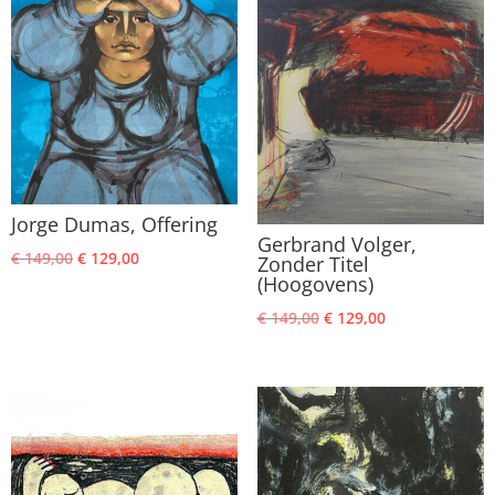
€ 189,00.
€ 169,00.
Jorge Dumas, Offering
Gerbrand Volger,
Oorspronkelijke
Huidige
€
149,00
€
129,00
Zonder Titel
(Hoogovens)
prijs
prijs
was:
is:
Oorspronkelijke
Huidige
€
149,00
€
129,00
€ 149,00.
€ 129,00.
prijs
prijs
was:
is:
€ 149,00.
€ 129,00.