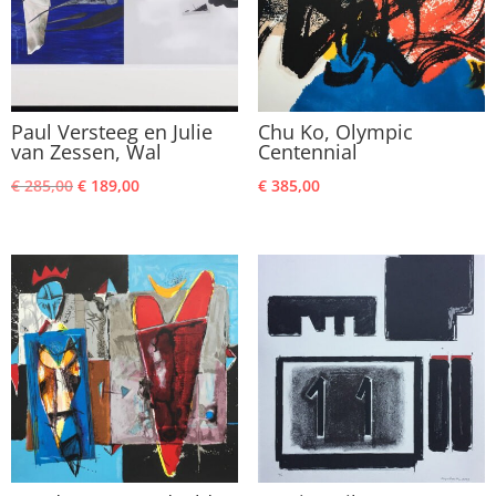
Paul Versteeg en Julie
Chu Ko, Olympic
van Zessen, Wal
Centennial
Oorspronkelijke
Huidige
€
285,00
€
189,00
€
385,00
prijs
prijs
was:
is:
€ 285,00.
€ 189,00.