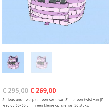
Oorspronkelijke
Huidige
€
295,00
€
269,00
prijs
prijs
Serieus onderwerp (uit een serie van 3) met een twist van JF
was:
is:
Frey op 60×60 cm in een kleine oplage van 30 stuks.
€ 295,00.
€ 269,00.