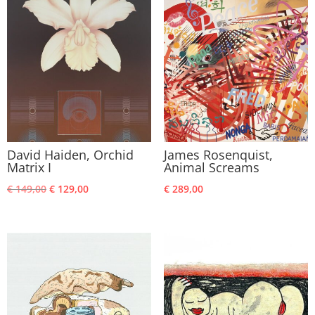
David Haiden, Orchid
James Rosenquist,
Matrix I
Animal Screams
Oorspronkelijke
Huidige
€
149,00
€
129,00
€
289,00
prijs
prijs
was:
is:
€ 149,00.
€ 129,00.