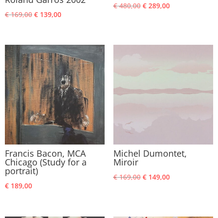
Oorspronkelijke
Huidige
€
480,00
€
289,00
Oorspronkelijke
Huidige
€
169,00
€
139,00
prijs
prijs
prijs
prijs
was:
is:
was:
is:
€ 480,00.
€ 289,00.
€ 169,00.
€ 139,00.
Francis Bacon, MCA
Michel Dumontet,
Chicago (Study for a
Miroir
portrait)
Oorspronkelijke
Huidige
€
169,00
€
149,00
€
189,00
prijs
prijs
was:
is:
€ 169,00.
€ 149,00.