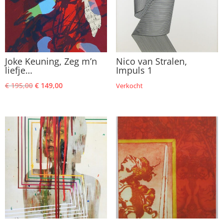
Joke Keuning, Zeg m’n
Nico van Stralen,
liefje…
Impuls 1
Oorspronkelijke
Huidige
€
195,00
€
149,00
Verkocht
prijs
prijs
was:
is:
€ 195,00.
€ 149,00.