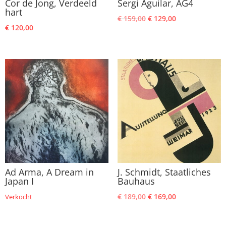
Cor de Jong, Verdeeld
Sergi Aguilar, AG4
hart
Oorspronkelijke
Huidige
€
159,00
€
129,00
€
120,00
prijs
prijs
was:
is:
€ 159,00.
€ 129,00.
Ad Arma, A Dream in
J. Schmidt, Staatliches
Japan I
Bauhaus
Oorspronkelijke
Huidige
€
189,00
€
169,00
Verkocht
prijs
prijs
was:
is: