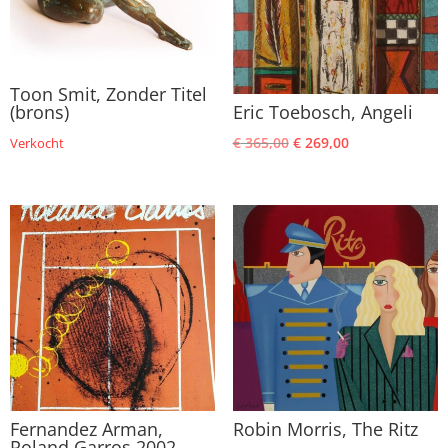
Toon Smit, Zonder Titel
(brons)
Eric Toebosch, Angeli
Oorspronkelijke
Huidige
€
365,00
€
269,00
Verkocht
prijs
prijs
was:
is:
€ 365,00.
€ 269,00.
Fernandez Arman,
Robin Morris, The Ritz
Roland Garros 2002