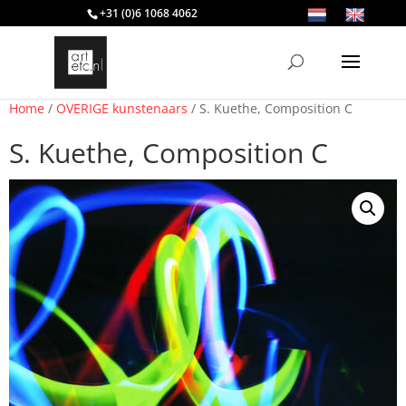
+31 (0)6 1068 4062
Home
/
OVERIGE kunstenaars
/ S. Kuethe, Composition C
S. Kuethe, Composition C