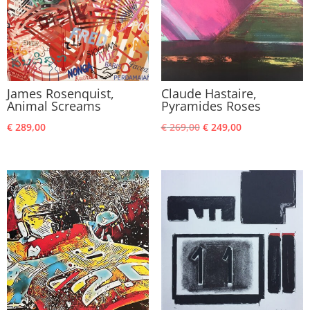
James Rosenquist,
Claude Hastaire,
Animal Screams
Pyramides Roses
Oorspronkelijke
Huidige
€
289,00
€
269,00
€
249,00
prijs
prijs
was:
is:
€ 269,00.
€ 249,00.