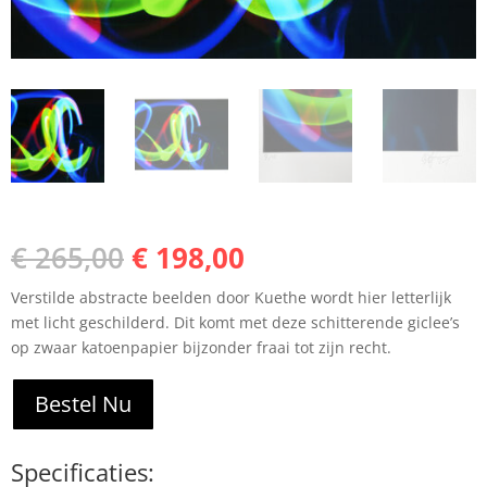
Oorspronkelijke
Huidige
€
265,00
€
198,00
prijs
prijs
Verstilde abstracte beelden door Kuethe wordt hier letterlijk
was:
is:
met licht geschilderd. Dit komt met deze schitterende giclee’s
€ 265,00.
€ 198,00.
op zwaar katoenpapier bijzonder fraai tot zijn recht.
Bestel Nu
Specificaties: