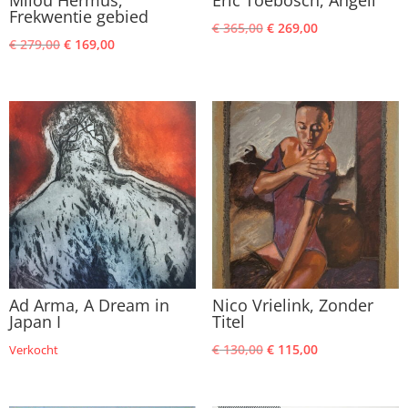
Milou Hermus,
Eric Toebosch, Angeli
Frekwentie gebied
Oorspronkelijke
Huidige
€
365,00
€
269,00
Oorspronkelijke
Huidige
€
279,00
€
169,00
prijs
prijs
prijs
prijs
was:
is:
was:
is:
€ 365,00.
€ 269,00.
€ 279,00.
€ 169,00.
Ad Arma, A Dream in
Nico Vrielink, Zonder
Japan I
Titel
Oorspronkelijke
Huidige
€
130,00
€
115,00
Verkocht
prijs
prijs
was:
is: