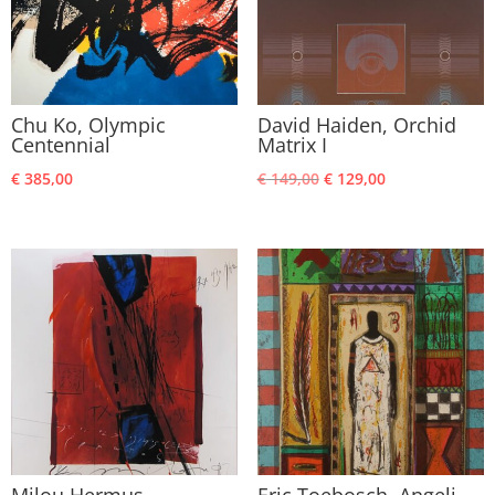
Chu Ko, Olympic
David Haiden, Orchid
Centennial
Matrix I
Oorspronkelijke
Huidige
€
385,00
€
149,00
€
129,00
prijs
prijs
was:
is:
€ 149,00.
€ 129,00.