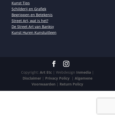
Kunst Tips
Schilderij en Grafiek
Begrippen en Betekenis
Street Art, wat is het?
De Street Art van Banksy
Kunst Huren Kunstuitleen
Copyright:
Art Etc
| Webdesign
Inmedia
|
Disclaimer
|
Privacy Policy
|
Algemene
Voorwaarden
|
Return Policy