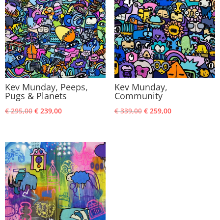
Kev Munday, Peeps,
Kev Munday,
Pugs & Planets
Community
Oorspronkelijke
Huidige
Oorspronkelijke
Huidige
€
295,00
€
239,00
€
339,00
€
259,00
prijs
prijs
prijs
prijs
was:
is:
was:
is:
€ 295,00.
€ 239,00.
€ 339,00.
€ 259,00.