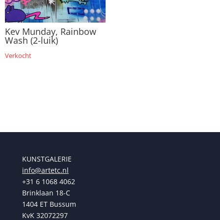
Kev Munday, Rainbow
Wash (2-luik)
Verkocht
KUNSTGALERIE
info@artetc.nl
+31 6 1068 4062
Brinklaan 18-C
1404 ET Bussum
KvK 32072297