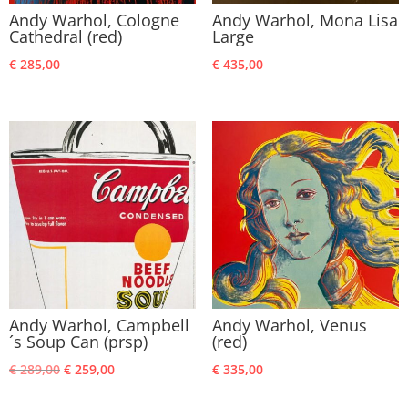
Andy Warhol, Cologne
Andy Warhol, Mona Lisa
Cathedral (red)
Large
€
285,00
€
435,00
Andy Warhol, Campbell
Andy Warhol, Venus
´s Soup Can (prsp)
(red)
Oorspronkelijke
Huidige
€
289,00
€
259,00
€
335,00
prijs
prijs