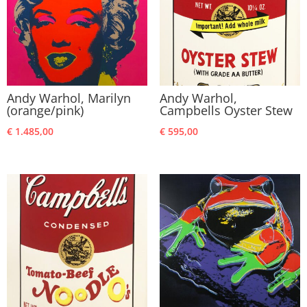
Andy Warhol, Marilyn
Andy Warhol,
(orange/pink)
Campbells Oyster Stew
€
1.485,00
€
595,00