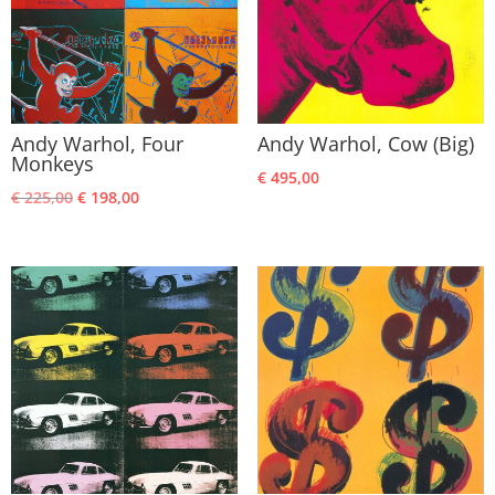
Andy Warhol, Four
Andy Warhol, Cow (Big)
Monkeys
€
495,00
Oorspronkelijke
Huidige
€
225,00
€
198,00
prijs
prijs
was:
is:
€ 225,00.
€ 198,00.