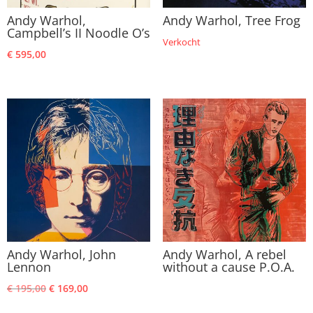
Andy Warhol,
Andy Warhol, Tree Frog
Campbell’s II Noodle O’s
Verkocht
€
595,00
Andy Warhol, John
Andy Warhol, A rebel
Lennon
without a cause P.O.A.
Oorspronkelijke
Huidige
€
195,00
€
169,00
prijs
prijs