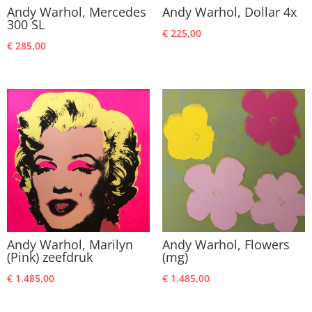
Andy Warhol, Mercedes
Andy Warhol, Dollar 4x
300 SL
€
225,00
€
285,00
Andy Warhol, Marilyn
Andy Warhol, Flowers
(Pink) zeefdruk
(mg)
€
1.485,00
€
1.485,00