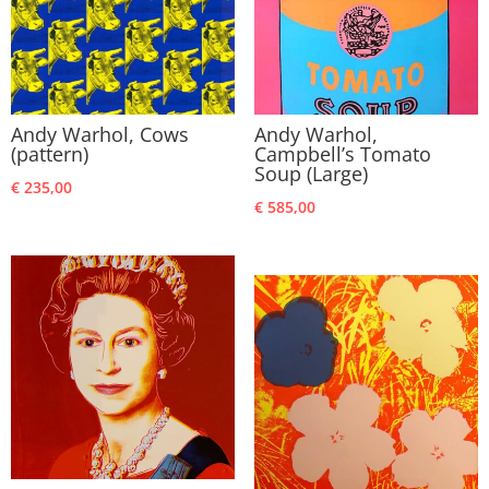
Andy Warhol, Cows
Andy Warhol,
(pattern)
Campbell’s Tomato
Soup (Large)
€
235,00
€
585,00