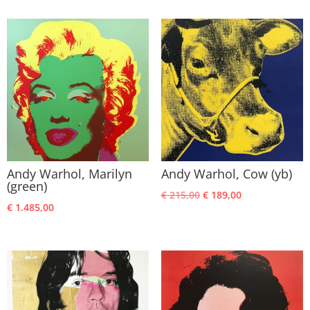
was:
is:
€ 195,00.
€ 169,00.
Andy Warhol, Marilyn
Andy Warhol, Cow (yb)
(green)
Oorspronkelijke
Huidige
€
215,00
€
189,00
€
1.485,00
prijs
prijs
was:
is:
€ 215,00.
€ 189,00.