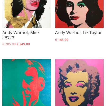
Andy Warhol, Mick
Andy Warhol, Liz Taylor
Jagger
€
145,00
Oorspronkelijke
Huidige
€
285,00
€
249,00
prijs
prijs
was:
is:
€ 285,00.
€ 249,00.