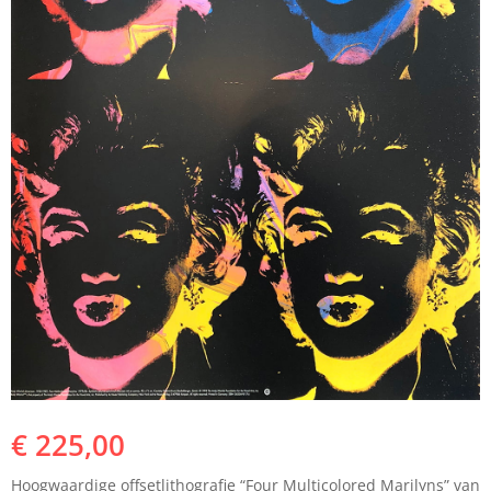
€
225,00
Hoogwaardige offsetlithografie “Four Multicolored Marilyns” van