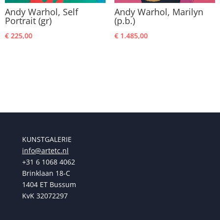
Andy Warhol, Self
Andy Warhol, Marilyn
Portrait (gr)
(p.b.)
€
225,00
€
1.485,00
KUNSTGALERIE
info@artetc.nl
+31 6 1068 4062
Brinklaan 18-C
1404 ET Bussum
KvK 32072297