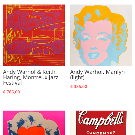
Andy Warhol & Keith
Andy Warhol, Marilyn
Haring, Montreux Jazz
(light)
Festival
€
385,00
€
785,00