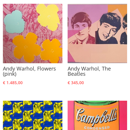
Andy Warhol, Flowers
Andy Warhol, The
(pink)
Beatles
€
1.485,00
€
345,00