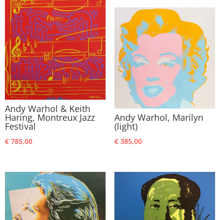
Andy Warhol & Keith
Haring, Montreux Jazz
Andy Warhol, Marilyn
Festival
(light)
€
785,00
€
385,00