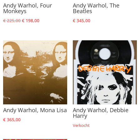
Andy Warhol, Four
Andy Warhol, The
Monkeys
Beatles
Oorspronkelijke
Huidige
€
225,00
€
198,00
€
345,00
prijs
prijs
was:
is:
€ 225,00.
€ 198,00.
Andy Warhol, Mona Lisa
Andy Warhol, Debbie
Harry
€
365,00
Verkocht