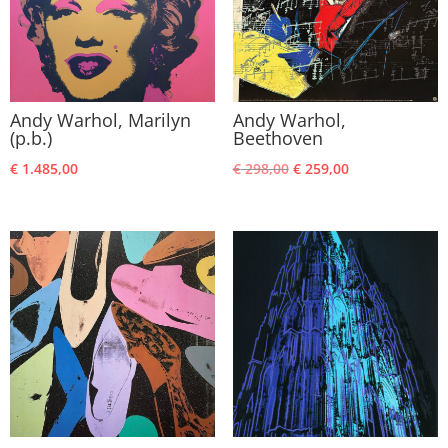
Andy Warhol, Marilyn
Andy Warhol,
(p.b.)
Beethoven
Oorspronkelijke
Huidige
€
1.485,00
€
298,00
€
259,00
prijs
prijs
was:
is:
€ 298,00.
€ 259,00.