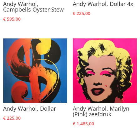
Andy Warhol,
Andy Warhol, Dollar 4x
Campbells Oyster Stew
€
225,00
€
595,00
Andy Warhol, Dollar
Andy Warhol, Marilyn
(Pink) zeefdruk
€
225,00
€
1.485,00