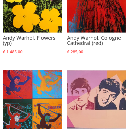
Andy Warhol, Flowers
Andy Warhol, Cologne
(yp)
Cathedral (red)
€
1.485,00
€
285,00