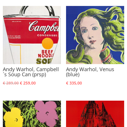
Andy Warhol, Campbell
Andy Warhol, Venus
´s Soup Can (prsp)
(blue)
Oorspronkelijke
Huidige
€
289,00
€
259,00
€
335,00
prijs
prijs
was:
is:
€ 289,00.
€ 259,00.