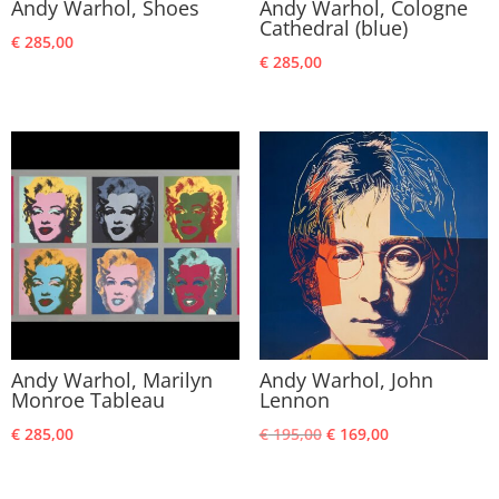
Andy Warhol, Shoes
Andy Warhol, Cologne
Cathedral (blue)
€
285,00
€
285,00
Andy Warhol, Marilyn
Andy Warhol, John
Monroe Tableau
Lennon
Oorspronkelijke
Huidige
€
285,00
€
195,00
€
169,00
prijs
prijs
was:
is: