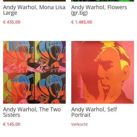
Andy Warhol, Mona Lisa
Andy Warhol, Flowers
Large
(gr.bg)
€
435,00
€
1.485,00
Andy Warhol, The Two
Andy Warhol, Self
Sisters
Portrait
€
145,00
Verkocht