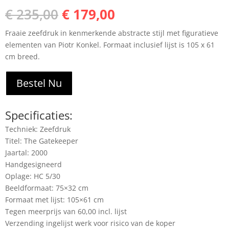
Oorspronkelijke
Huidige
€
235,00
€
179,00
prijs
prijs
Fraaie zeefdruk in kenmerkende abstracte stijl met figuratieve
was:
is:
elementen van Piotr Konkel. Formaat inclusief lijst is 105 x 61
€ 235,00.
€ 179,00.
cm breed.
Bestel Nu
Specificaties:
Techniek: Zeefdruk
Titel: The Gatekeeper
Jaartal: 2000
Handgesigneerd
Oplage: HC 5/30
Beeldformaat: 75×32 cm
Formaat met lijst: 105×61 cm
Tegen meerprijs van 60,00 incl. lijst
Verzending ingelijst werk voor risico van de koper