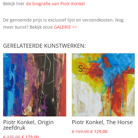
Bekijk hier
de biografie van Piotr Konkel
De genoemde prijs is exclusief lijst en verzendkosten. Nog
meer kunst? Bekijk onze
GALERIE >>
GERELATEERDE KUNSTWERKEN:
Piotr Konkel, Origin
Piotr Konkel, The Horse
zeefdruk
Oorspronkelijke
Huidige
€
169,00
€
129,00
Oorspronkelijke
Huidige
€
235,00
€
179,00