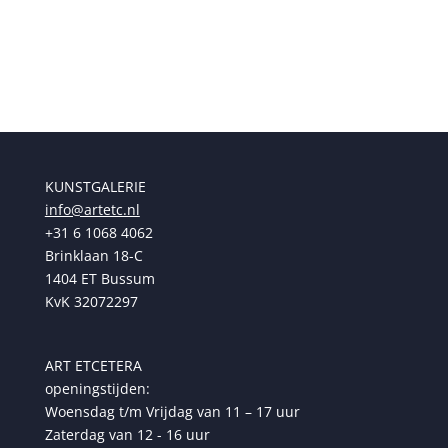
was:
is:
was:
is:
€ 159,00.
€ 139,00.
€ 189,00.
€ 159,00.
KUNSTGALERIE
info@artetc.nl
+31 6 1068 4062
Brinklaan 18-C
1404 ET Bussum
KvK 32072297
ART ETCETERA
openingstijden:
Woensdag t/m Vrijdag van 11 – 17 uur
Zaterdag van 12 - 16 uur