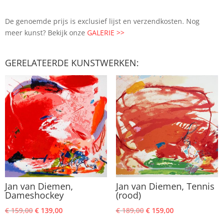
De genoemde prijs is exclusief lijst en verzendkosten. Nog
meer kunst? Bekijk onze
GALERIE >>
GERELATEERDE KUNSTWERKEN:
Jan van Diemen,
Jan van Diemen, Tennis
Dameshockey
(rood)
Oorspronkelijke
Huidige
Oorspronkelijke
Huidige
€
159,00
€
139,00
€
189,00
€
159,00
prijs
prijs
prijs
prijs