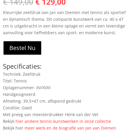
Oorspronkelijke
Huidige
€
149,00
€
129,00
prijs
prijs
Kleurrijke zeefdruk van Jan van Diemen met tennis als sportief
was:
is:
en dynamisch thema. Dit compacte kunstwerk van ca. 40 x 47
€ 149,00.
€ 129,00.
cm is uitgebracht in een kleine oplage en vormt een levendige
aanvulling voor liefhebbers van sport- en moderne kunst.
Bestel Nu
Specificaties:
Techniek: Zeefdruk
Titel: Tennis
Oplagenummer: XV/XVIII
Handgesigneerd
Afmeting: 39,5×47 cm, aflopend gedrukt
Conditie: Goed
Met preeg van meesterdrukker Henk van der Vet
Bekijk
hier andere tennis kunstwerken in onze collectie
Bekijk hier
meer werk en de biografie van Jan van Diemen