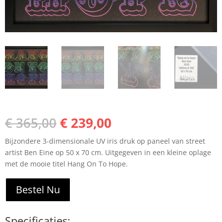
Oorspronkelijke
Huidige
€
365,00
€
239,00
prijs
prijs
Bijzondere 3-dimensionale UV iris druk op paneel van street
was:
is:
artist Ben Eine op 50 x 70 cm. Uitgegeven in een kleine oplage
€ 365,00.
€ 239,00.
met de mooie titel Hang On To Hope.
Bestel Nu
Specificaties: