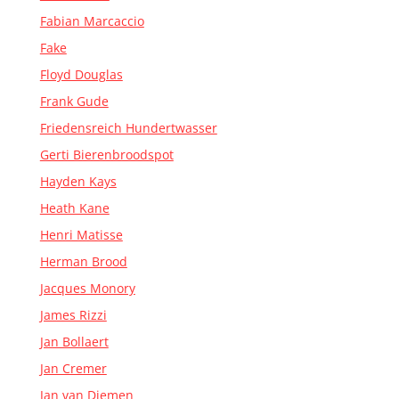
Fabian Marcaccio
Fake
Floyd Douglas
Frank Gude
Friedensreich Hundertwasser
Gerti Bierenbroodspot
Hayden Kays
Heath Kane
Henri Matisse
Herman Brood
Jacques Monory
James Rizzi
Jan Bollaert
Jan Cremer
Jan van Diemen