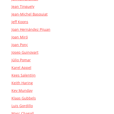
Jean Tinguely
Jean-Michel Basquiat
Jeff Koons
Joan Hernández Pijuan
Joan Miró
Joan Ponç
Josep Guinovart
Júlio Pomar
Karel Appel
Kees Salentijn
Keith Haring
Kev Munday
Klaas Gubbels
Luis Gordillo
Marc Chagall