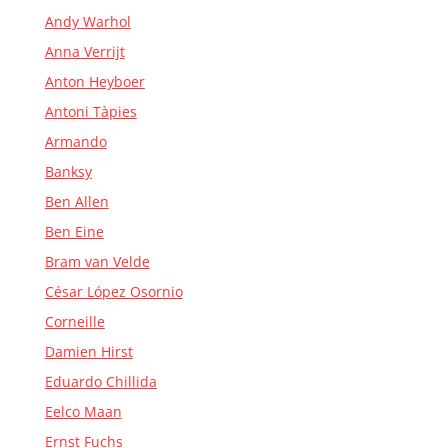
Andy Warhol
Anna Verrijt
Anton Heyboer
Antoni Tàpies
Armando
Banksy
Ben Allen
Ben Eine
Bram van Velde
César López Osornio
Corneille
Damien Hirst
Eduardo Chillida
Eelco Maan
Ernst Fuchs