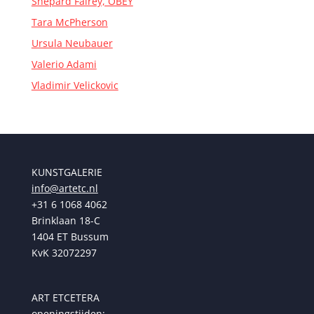
Shepard Fairey, OBEY
Tara McPherson
Ursula Neubauer
Valerio Adami
Vladimir Velickovic
KUNSTGALERIE
info@artetc.nl
+31 6 1068 4062
Brinklaan 18-C
1404 ET Bussum
KvK 32072297
ART ETCETERA
openingstijden: