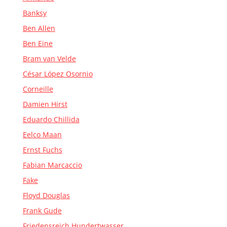
Banksy
Ben Allen
Ben Eine
Bram van Velde
César López Osornio
Corneille
Damien Hirst
Eduardo Chillida
Eelco Maan
Ernst Fuchs
Fabian Marcaccio
Fake
Floyd Douglas
Frank Gude
Friedensreich Hundertwasser